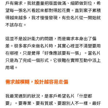
戶有需求，我就盡量把版面做滿、細節做到位，希
工業工程
聯絡資訊
望每一張
名片
看起來都對得起花費。直到案子累積
得越來越多，我才慢慢發現，有些名片從一開始就
服務
不該存在。
貸款服務
這並不是設計能力的問題，而是需求本身出了偏
設計服務
差。很多客戶來做名片時，其實心裡並不清楚要用
旅遊
在哪裡，只是覺得「好像應該要有一張」。當名片
房地產
只是為了完成一個形式，它很難在實際互動中派上
用場。
醫療
醫美
需求越模糊，設計越容易走偏
搬家
我最常遇到的狀況，是客戶希望名片「什麼都
八大
要」。要專業、要有質感、要跟別人不一樣，最好
企業