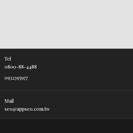
Tel
0800-88-4488
0932395977
Mail
seo@appseo.com.tw