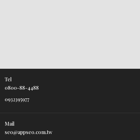
Tel
0800-88-4488
0932395977
Mail
seo@appseo.com.tw