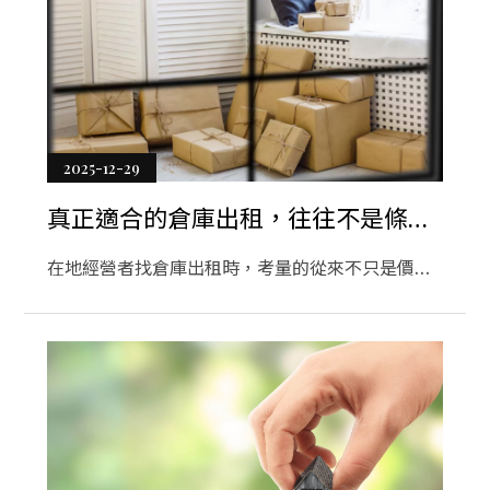
服務
聯絡資訊
貸款服務
設計服務
旅遊
2025-12-29
房地產
真正適合的倉庫出租，往往不是條件
醫療
最好，而是最不打擾日常的那一個
在地經營者找倉庫出租時，考量的從來不只是價格
醫美
與坪數，而是能不能順利融入原本的營運節奏。本
搬家
文從長期在地打滾的視角出發，談倉庫出租如何影
響動線、時間與人力安排，讓正在評估倉庫出租的
八大
人，更清楚什麼才是真正合適的選擇。
企業
租車旅遊