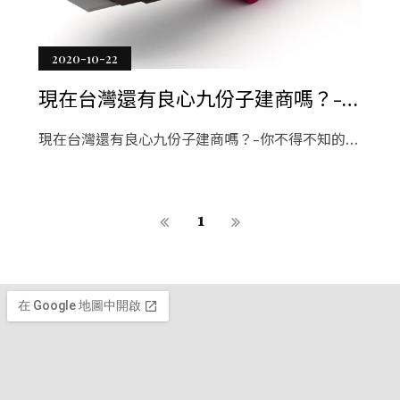
2020-10-22
現在台灣還有良心九份子建商嗎？-你
不得不知的幾個房地產建商獲利關
現在台灣還有良心九份子建商嗎？-你不得不知的幾
鍵！
個房地產建商獲利關鍵！在mobile01房地產的房地
產投資現在再次變得流行因為止贖，賣空，銀行回
購和政府止贖中有許多物業。擁有大量可供出售的
1
九份子房屋，房地產投資者必須能夠確定要購買的
房屋。投資者必須遵循六個步驟，以學習，理解並
取得邁阿密mobile01房地產投資的成功。