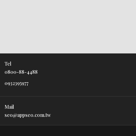
Tel
0800-88-4488
0932395977
Mail
seo@appseo.com.tw