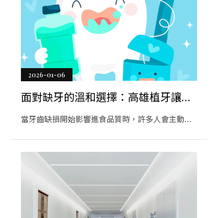
服務
聯絡資訊
貸款服務
設計服務
旅遊
2026-01-06
房地產
面對缺牙的溫和選擇：高雄植牙讓兩
醫療
個人的用餐時光更自在
當牙齒缺損開始影響進食品質時，許多人會主動了
醫美
解高雄植牙的治療可能，希望在高雄完成植牙療程
搬家
並恢復穩定咬合。本文從實際就診與關係生活角度
出發，解析高雄植牙在位置便利與醫療溝通上的重
八大
要性，說明高雄植牙如何幫助讀者重新建立安心
企業
感，也提醒第一次安排高雄植牙諮詢時，應以個人
需求為中心，審慎評估最合適的牙科治療節奏。
租車旅遊