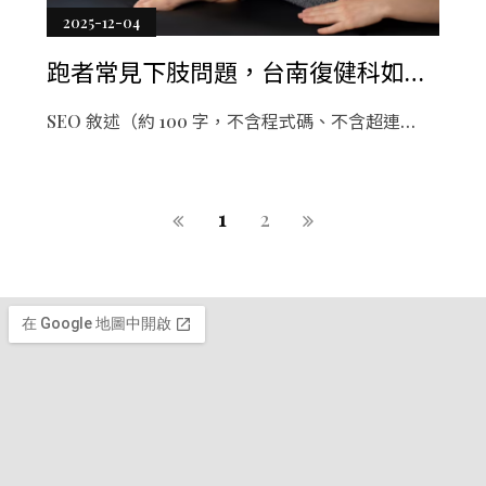
2025-12-04
跑者常見下肢問題，台南復健科如何
協助改善？
SEO 敘述（約 100 字，不含程式碼、不含超連
結）： 跑者常因動作模式、肌力不平衡或活動度不
足而出現膝蓋痛、髂脛束緊繃、足底筋膜炎與小腿
痠痛等問題。台南復健科能透過步態分析、活動度
1
2
改善、肌力訓練與跑步技巧調整，協助跑者找到更
安全、有效率的跑步方式並降低運動傷害。