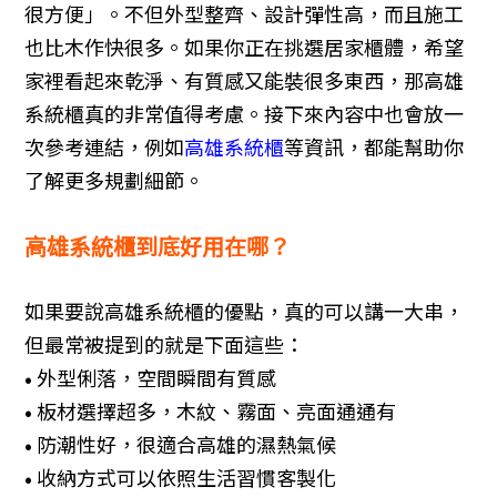
很方便」。不但外型整齊、設計彈性高，而且施工
工業工程
聯絡資訊
也比木作快很多。如果你正在挑選居家櫃體，希望
家裡看起來乾淨、有質感又能裝很多東西，那高雄
服務
系統櫃真的非常值得考慮。接下來內容中也會放一
貸款服務
次參考連結，例如
高雄系統櫃
等資訊，都能幫助你
設計服務
了解更多規劃細節。
旅遊
高雄系統櫃到底好用在哪？
房地產
如果要說高雄系統櫃的優點，真的可以講一大串，
醫療
但最常被提到的就是下面這些：
醫美
• 外型俐落，空間瞬間有質感
搬家
• 板材選擇超多，木紋、霧面、亮面通通有
• 防潮性好，很適合高雄的濕熱氣候
八大
• 收納方式可以依照生活習慣客製化
企業