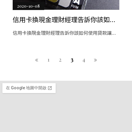
2020-10-08
信用卡換現金理財經理告訴你該如何
使用貸款讓你成功獲利！
信用卡換現金理財經理告訴你該如何使用貸款讓你
成功獲利！信用卡換現金理財經理正在考慮我可以
選擇哪條高速公路或街道來避免交通擁堵？我要走
多快？我有足夠的燃料去那裡嗎？車如何運轉？下
1
2
3
4
一次安排的發動機維護時間是什麼時候？這輛車現
在有什麼問題需要立即修理嗎？我們得到什麼樣的
汽油里程？電機需要調校嗎？個人九如路當舖理財
的角度來看，台灣融資的任務包括：制定九如路當
舖財務計劃以實現您的目標-選擇投資，選擇保險單
等。