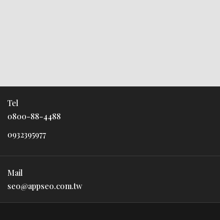
Tel
0800-88-4488
0932395977
Mail
seo@appseo.com.tw