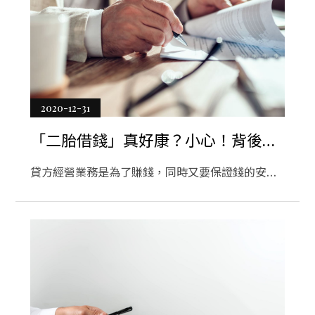
服務
聯絡資訊
貸款服務
設計服務
旅遊
2020-12-31
房地產
「二胎借錢」真好康？小心！背後隱
醫療
藏大陷阱
貸方經營業務是為了賺錢，同時又要保證錢的安
醫美
全。在向您提供二胎借錢之前，他們將確保您可以
搬家
償還。在評估了您的退貨能力和資金安全性之後，
他們將降低二胎借錢利率。通常，減免二胎借錢利
八大
率將取決於您的良好信用評分，零債務和信用卡餘
企業
額等。您應具有令人滿意的經濟狀況才能獲得減免
貸款利率。重要的一點是您的工作經歷。如果您與
租車旅遊
知名雇主長期合作，那麼這是二胎借錢利率降低的