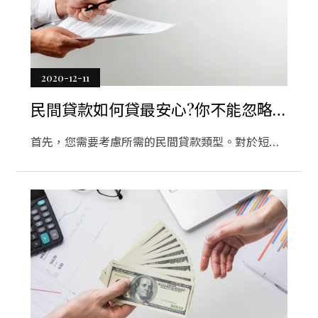
優勢。擁有有價值的資產使獲得低息貸款的過程變
得更加容易，因為貸款人會放心地放貸。您應該能
夠最大程度地滿足上述要求。搜索利率最低的貸方
的最簡單方法是在互聯網上查找。您可以找到許多
2020-12-11
站點，這些站點提供了有關您所在地區的借款人的
大量信息。您可以列出符合您的要求和財務狀況的
民間貸款如何貸最安心?你不能忽略
借錢人。然後進行比較並選擇最佳的。
的民間信貸問題
首先，您需要考慮所需的民間貸款類型。對於短期
個人貸款，您無需提交抵押存款。您要做的就是出
示損益表和業務證明。